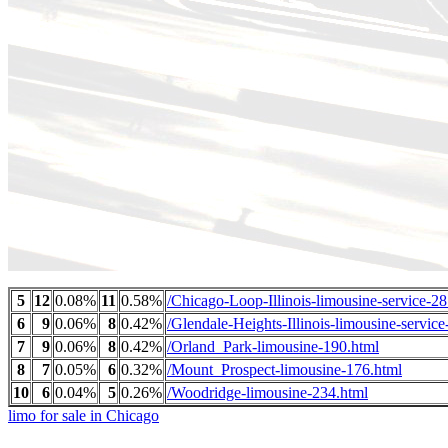
5
12
0.08%
11
0.58%
/Chicago-Loop-Illinois-limousine-service-28
6
9
0.06%
8
0.42%
/Glendale-Heights-Illinois-limousine-service
7
9
0.06%
8
0.42%
/Orland_Park-limousine-190.html
8
7
0.05%
6
0.32%
/Mount_Prospect-limousine-176.html
10
6
0.04%
5
0.26%
/Woodridge-limousine-234.html
limo for sale in Chicago